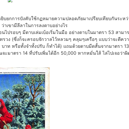
หยิบยกการบังคับใช้กฏหมายความปลอดภัยมาเปรียบเทียบกันระหว่
 ว่าเขามีลีลาในการลงดาบอย่างไร
้อนไปรอบๆ มีดาบเล่มเบ้อเริ่มในมือ อย่างดาบในมาตรา 53 สามา
รวง (ซี่งก็จะครอบจักวาลไว้หลวมๆ คลุมๆเครือๆ แบบว่าจะตีคว
00 บาท หรือทั้งจำทั้งปรับ ก็ทำได้) แถมด้วยดาบมีดสั้นจากมาตรา 13
จะมาตรา 14 ที่ปรับเพิ่มได้อีก 50,000 หากหมั่นใส้ ไล่ไปเจอว่าผิ