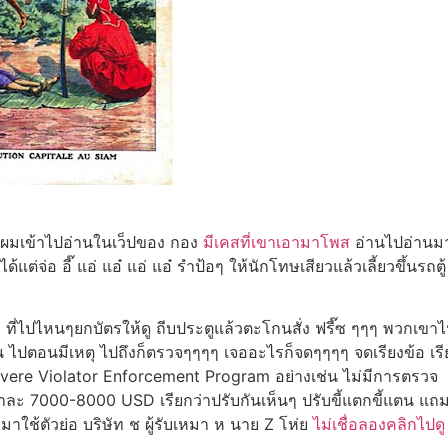
ัง ผมเข้าไปอ่านในเว็ปของ กอง
มีเคสที่เขาเอามาโพส
อ่านไปอ่านมา
้แต่จ่อ อี๊ แอ่ แอ๋ แอ่ แอ๋ รำป้อๆ ให้นักโทษเสียวแล้วเลี้ยวขึ้นรถตู้
ที่ไปไหนๆยกบัตรให้ดู ถีบประตูแล้วตะโกนสั่ง ฟรี๊ซ ๆๆๆ พวกเขา
ไปตอนมีเหตุ ไปถึงก็ตรวจๆๆๆๆ เจออะไรก็จดๆๆๆๆ จดเรียงข้อ เรี
evere Violator Enforcement Program อย่างเช่น ไม่มีการตรวจ
อหาละ 7000-8000 USD เรียกว่าปรับกันเห็นๆ ปรับขี้แตกขี้แตน แถ
าใช้ตัวย่อ บริษัท ช ผู้รับเหมา ห นาย Z โห่ย
ไม่เชื่อลองคลิกไปดู