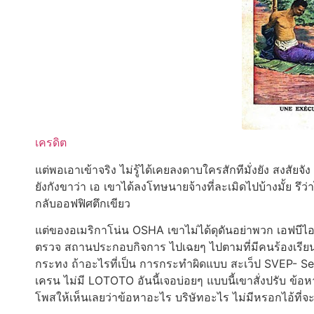
เครดิต
แต่พอเอาเข้าจริง ไม่รู้ได้เคยลงดาบใครสักทีมั่งยัง สงสัยจ
ยังกังขาว่า เอ เขาได้ลงโทษนายจ้างที่ละเมิดไปบ้างมั้ย รึว่าได
กลับออฟฟิศตึกเขียว
แต่ของอเมริกาโน่น OSHA เขาไม่ได้ดุดันอย่าพวก เอฟบีไอ 
ตรวจ สถานประกอบกิจการ ไปเฉยๆ ไปตามที่มีคนร้องเรียน 
กระทง ถ้าอะไรที่เป็น การกระทำผิดแบบ สะเว็ป SVEP- S
เครน ไม่มี LOTOTO อันนี้เจอบ่อยๆ แบบนี้เขาสั่งปรับ ข้
โพสให้เห็นเลยว่าข้อหาอะไร บริษัทอะไร ไม่มีหรอกไอ้ที่จะม